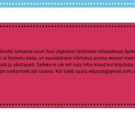
 koolis tuntakse suurt huvi algklassi õpilastele rahatarkuse õpe
ki ei õnnestu leida, on suurepärane võimalus panna ennast meie
jaid ja abistajaid. Selleks ei ole teil vaja teha muud kui kirjutada
lide soetamisel abi saama. Kiri tuleb saata eduruut@gmail.com j