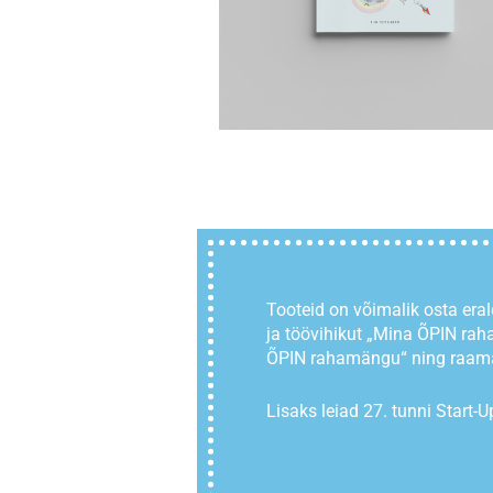
Tooteid on võimalik osta era
ja töövihikut „Mina ÕPIN ra
ÕPIN rahamängu“ ning raam
Lisaks leiad 27. tunni Start