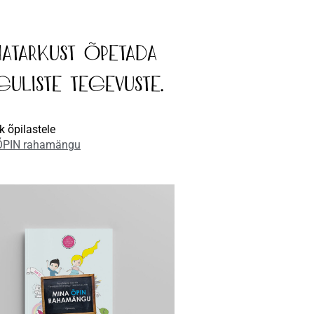
hatarkust õpetada
guliste tegevuste.
k õpilastele
ÕPIN rahamängu