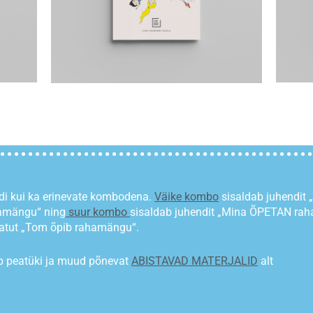
ldi kui ka erinevate kombodena.
Väike kombo
sisaldab juhendi
hamängu“ ning
suur kombo
sisaldab juhendit „Mina ÕPETAN rah
atut „Tom õpib rahamängu“.
-Up peatüki ja muud põnevat
ABISTAVAD MATERJALID
alt