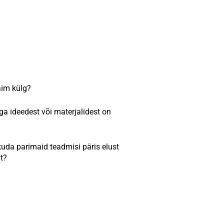
aim külg?
a ideedest või materjalidest on
uda parimaid teadmisi päris elust
lt?