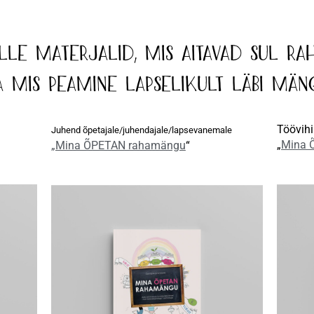
le materjalid, mis aitavad Sul ra
ja mis peamine lapselikult läbi män
Töövihi
Juhend õpetajale/juhendajale/lapsevanemale
„
Mina 
„Mina ÕPETAN rahamängu
“