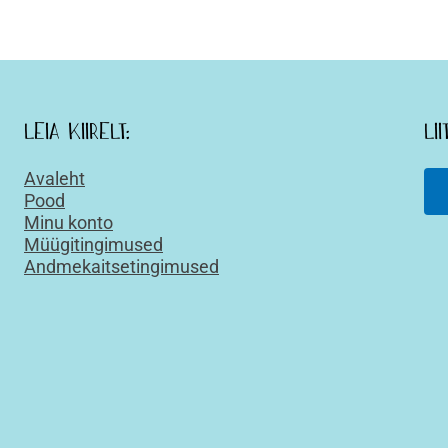
Leia kiirelt:
Li
Avaleht
Pood
Minu konto
Müügitingimused
Andmekaitsetingimused