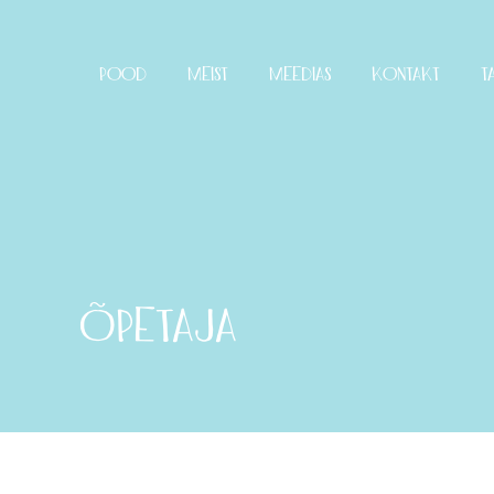
Skip
to
content
POOD
MEIST
MEEDIAS
KONTAKT
T
ÕPETAJA