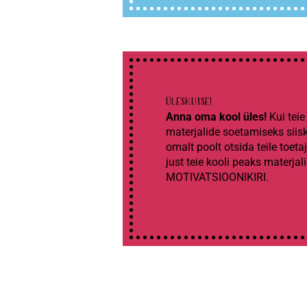
ÜLESKUTSE!
Anna oma kool üles!
Kui teie
materjalide soetamiseks siis
omalt poolt otsida teile toeta
just teie kooli peaks materja
MOTIVATSIOONIKIRI.