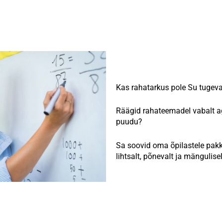
Kas rahatarkus pole Su tugev
Räägid rahateemadel vabalt ag
puudu?
Sa soovid oma õpilastele pakk
lihtsalt, põnevalt ja mängulise