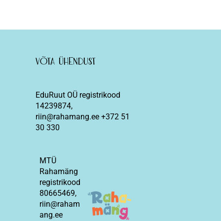
Võta ühendust
EduRuut OÜ registrikood
14239874,
riin@rahamang.ee +372 51
30 330
MTÜ
Rahamäng
registrikood
80665469,
riin@raham
ang.ee