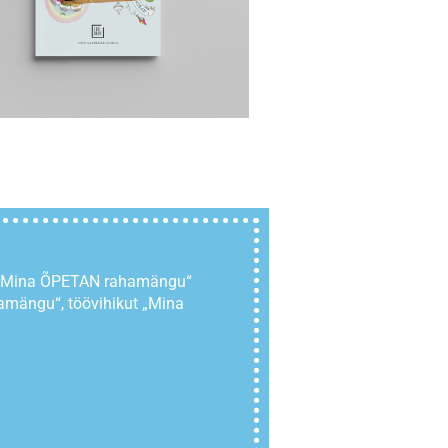
t „Mina ÕPETAN rahamängu“
amängu“, töövihikut „Mina